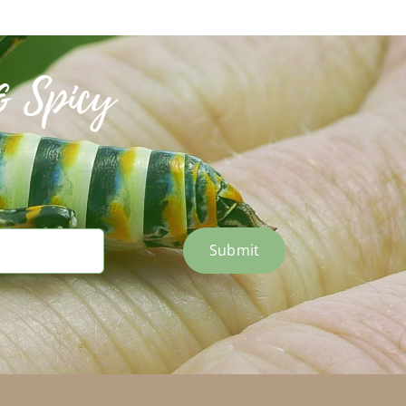
& Spicy
Submit