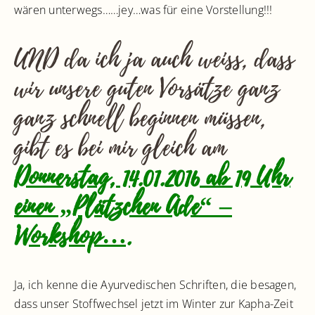
wären unterwegs……jey…was für eine Vorstellung!!!
UND da ich ja auch weiss, dass
wir unsere guten Vorsätze ganz
ganz schnell beginnen müssen,
gibt es bei mir gleich am
Donnerstag, 14.01.2016 ab 19 Uhr
einen „Plätzchen Ade“ –
Workshop….
Ja, ich kenne die Ayurvedischen Schriften, die besagen,
dass unser Stoffwechsel jetzt im Winter zur Kapha-Zeit