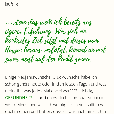
läuft :-)
….denn das weiß ich bereits aus
eigener Erfahrung: Wer sich ein
konkretes Ziel setzt und dieses vom
Herzen heraus verfolgt, kommt an und
zwar meist auf den Punkt genau.
Einige Neujahrswünsche, Glückwünsche habe ich
schon gehört heute oder in den letzten Tagen und was
meint Ihr, was jedes Mal dabei war???? richtig,
GESUNDHEIT!!!!
und da es doch scheinbar soooooo
vielen Menschen wirklich wichtig erscheint, sollten wir
doch meinen und hoffen, dass sie das auch umsetzten