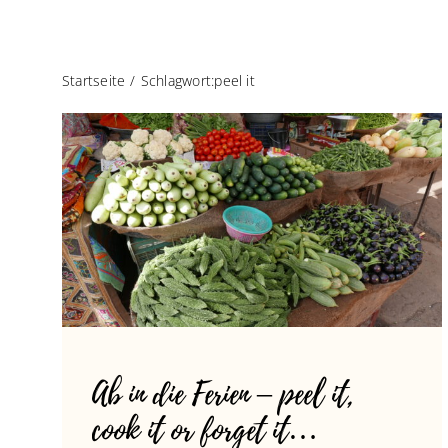
Startseite
Schlagwort:
peel it
Ab in die Ferien – peel it,
cook it or forget it…