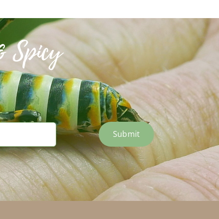
& Spicy
Submit