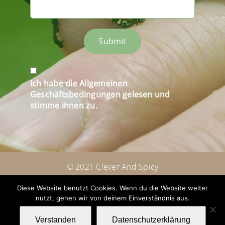
Submit
Ich habe die Allgemeinen
Geschäftsbedingungen gelesen und
stimme ihnen zu.
© 2021 Clever And Spicy
Diese Website benutzt Cookies. Wenn du die Website weiter
Email: Info@Cleverandspicy.com
nutzt, gehen wir von deinem Einverständnis aus.
Verstanden
Datenschutzerklärung