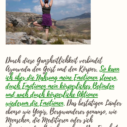
Durch diese Ganzheitlichkeit verbindet
Ayurveda den Geist und den Körper.
So kann
ich über die Nahrung meine Emotionen steuern,
durch Emotionen mein körperliches Befinden
und auch durch körperliche Aktionen
wiederum die Emotionen.
Das bestätigen Läufer
ebenso wie Yogis, Bergwanderer genauso, wie
Menschen, die Meditieren oder sich