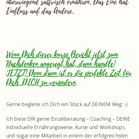
überwiegend sattvisch ernähren. Das Eine hat
Einfluss auf das Andere.
Wenn Dich dieser kurze Bericht jetzt zum
Nachdenken angeregt hat, dann handle!
JETZT! Denn dann ist es die perfekte Zeit für
Dich, DICH zu verändern.
Gerne begleite ich Dich ein Stück auf DEINEM Weg :-)
Ich biete DIR gerne Einzelberatung – Coaching – DEINE
Individuelle Ernährungsweise, Kurse und Workshops
und sogar eine Mitarbeit in einem der erfolgreichsten