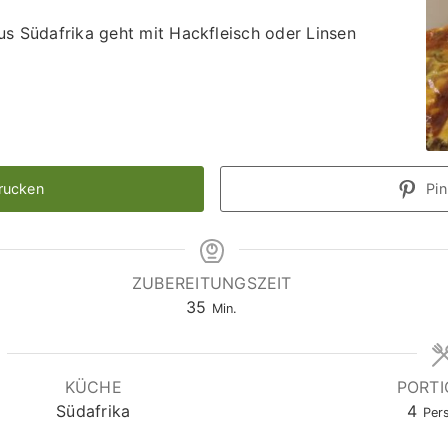
s Südafrika geht mit Hackfleisch oder Linsen
rucken
Pin
ZUBEREITUNGSZEIT
Minuten
35
Min.
KÜCHE
PORT
Südafrika
4
Per