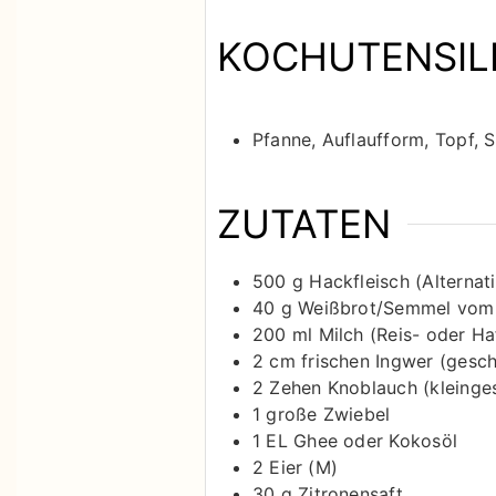
KOCHUTENSIL
Pfanne, Auflaufform, Topf, 
ZUTATEN
500
g
Hackfleisch (Alternat
40
g
Weißbrot/Semmel vom
200
ml
Milch (Reis- oder Ha
2
cm
frischen Ingwer (gesch
2
Zehen
Knoblauch (kleinge
1
große Zwiebel
1
EL
Ghee oder Kokosöl
2
Eier (M)
30
g
Zitronensaft