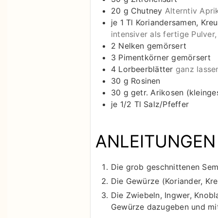
20
g
Chutney
Alterntiv Ap
je 1
Tl
Koriandersamen, Kre
intensiver als fertige Pulv
2
Nelken gemörsert
3
Pimentkörner gemörsert
4
Lorbeerblätter
ganz lasse
30
g
Rosinen
30
g
getr. Arikosen (kleinge
je 1/2
Tl
Salz/Pfeffer
ANLEITUNGEN
Die grob geschnittenen Sem
Die Gewürze (Koriander, Kr
Die Zwiebeln, Ingwer, Knobl
Gewürze dazugeben und mitd