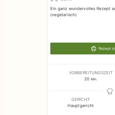
Ein ganz wundervolles Rezept au
(vegetarisch)
Rezept d
VORBEREITUNGSZEIT
Minuten
20
Min.
GERICHT
Hauptgericht