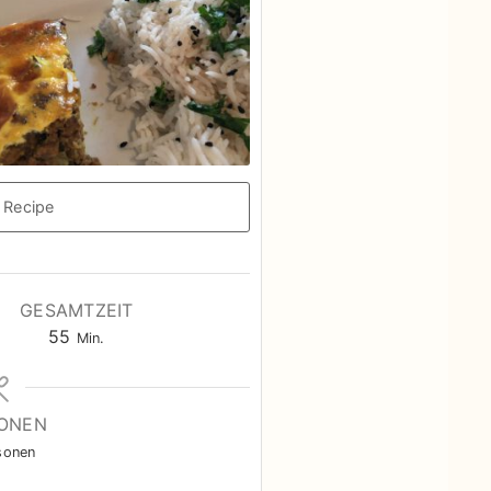
 Recipe
GESAMTZEIT
Minuten
55
Min.
IONEN
sonen