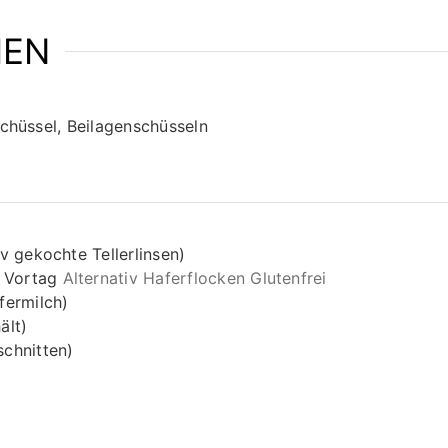
IEN
Schüssel, Beilagenschüsseln
iv gekochte Tellerlinsen)
 Vortag
Alternativ Haferflocken Glutenfrei
fermilch)
ält)
schnitten)